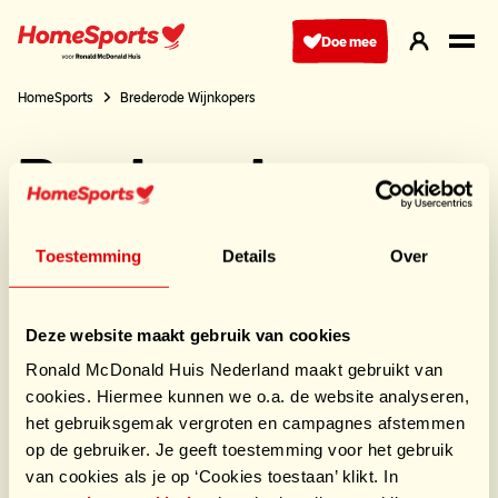
Ga
naar
Doe mee
hoofdnavigatie
HomeSports
Brederode Wijnkopers
Brederode
Wijnkopers
Toestemming
Details
Over
Mede dankzij al onze partners en leveranciers
maken wij HomeSport Events mogelijk.
Deze website maakt gebruik van cookies
Deel deze sponsor
Ronald McDonald Huis Nederland maakt gebruikt van
cookies. Hiermee kunnen we o.a. de website analyseren,
het gebruiksgemak vergroten en campagnes afstemmen
op de gebruiker. Je geeft toestemming voor het gebruik
van cookies als je op ‘Cookies toestaan’ klikt. In