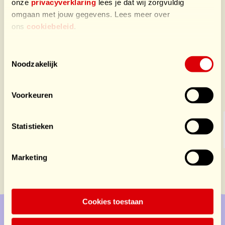
onze
privacyverklaring
lees je dat wij zorgvuldig
omgaan met jouw gegevens. Lees meer over
ons
cookiebeleid
.
Toestemmingsselectie
Noodzakelijk
Sponsors HomeSports
Voorkeuren
Statistieken
Marketing
Cookies toestaan
Doe mee