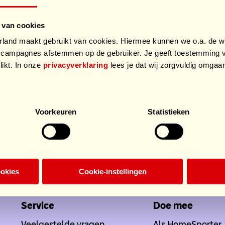
 van cookies
and maakt gebruikt van cookies. Hiermee kunnen we o.a. de we
campagnes afstemmen op de gebruiker. Je geeft toestemming v
likt. In onze
privacyverklaring
lees je dat wij zorgvuldig omga
.
Voorkeuren
Statistieken
ookies
Cookie-instellingen
Doe mee
Service
Doe mee
Veelgestelde vragen
Als HomeSporter