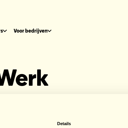
dhuis.nl
rs
Voor bedrijven
 Werk
onsors HomeSpo
Details