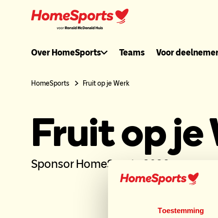
Ga
naar
hoofdnavigatie
Ronaldmcdonal
Over HomeSports
Teams
Voor deelneme
header
HomeSports
Fruit op je Werk
menu
Fruit op je
Sponsor HomeSports 2026
Sp
Toestemming