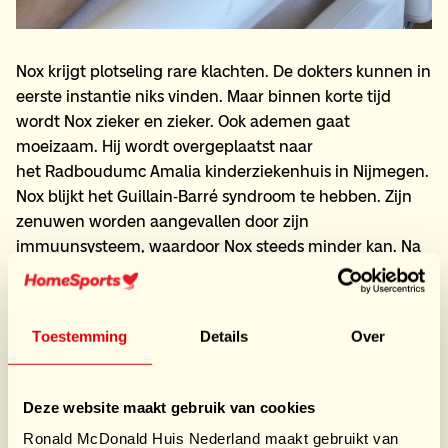
Nox krijgt plotseling rare klachten. De dokters kunnen in
eerste instantie niks vinden. Maar binnen korte tijd
wordt Nox zieker en zieker. Ook ademen gaat
moeizaam. Hij wordt overgeplaatst naar
het Radboudumc Amalia kinderziekenhuis in Nijmegen.
Nox blijkt het Guillain-Barré syndroom te hebben. Zijn
zenuwen worden aangevallen door zijn
immuunsysteem, waardoor Nox steeds minder kan. Na
een drie weken op de intensive care moet hij veel
opnieuw leren: van eten tot lopen.
Stap voor stap
Toestemming
Details
Over
Een hele heftige periode, voor zowel Nox als zijn familie.
Ouders Jeroen en Yvonne verblijven gelukkig dicht bij
Deze website maakt gebruik van cookies
hem, in Ronald McDonald Huis Nijmegen. Yvonne:
“Zodra ik na een ellendige ziekenhuisdag het Huis
Ronald McDonald Huis Nederland maakt gebruikt van