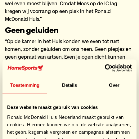
wel even moest blijven. Omdat Moos op de IC lag
kregen wij voorrang op een plek in het Ronald
McDonald Huis.”
Geen geluiden
“Op de kamer in het Huis konden we even tot rust
komen, zonder geluiden om ons heen. Geen piepjes en
geen gepraat van artsen. Even je ogen dicht kunnen
doen en je afvragen hoe het met jou gaat. Het was ook
een plek waar we met zijn tweeën konden delen wat de
situatie nu allemaal met ons deed. In de keuken
Toestemming
Details
Over
spraken we andere gasten. Er zat soms een groot
verschil tussen wat er met hun kind en dat van jou aan
de hand is. Sommige ouders zaten er maanden en wij
Deze website maakt gebruik van cookies
‘maar’ twee weken. En toch deel je iets
Ronald McDonald Huis Nederland maakt gebruikt van
gemeenschappelijks: je maakt je allemaal zorgen om je
cookies. Hiermee kunnen we o.a. de website analyseren,
kind. Dat zorgde voor verbinding.”
het gebruiksgemak vergroten en campagnes afstemmen
Niet vanzelfsprekend