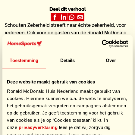
Deel dit verhaal
Schouten Zekerheid streeft naar échte zekerheid, voor
iedereen. Ook voor de gasten van de Ronald McDonald
Huizen. Wilco: “Daar zit een persoonlijk element in. Mijn
zoons werden prematuur geboren in het Sophia
Kinderziekenhuis. Ze waren kwetsbaar en de kans
Toestemming
Details
Over
bestond dat ze langer op de IC moesten blijven. Met de
jongens ging het gelukkig snel beter. Daardoor hoefde
ik geen gebruik te maken van het Huis. Maar vanaf de
Deze website maakt gebruik van cookies
vroeggeboorte had ik de folder van het Huis in mijn
Ronald McDonald Huis Nederland maakt gebruikt van
handen. Als er iets met je kind is, dan wil je dichtbij zijn.”
cookies. Hiermee kunnen we o.a. de website analyseren,
Gele trui
het gebruiksgemak vergroten en campagnes afstemmen
op de gebruiker. Je geeft toestemming voor het gebruik
Dat gevoel delen alle collega’s bij Schouten Zekerheid.
van cookies als je op ‘Cookies toestaan’ klikt. In
Daarom kreeg Wilco vrij makkelijk de handen op elkaar
onze
privacyverklaring
lees je dat wij zorgvuldig
voor deelname aan HomeRide: “Binnen een week
omgaan met jouw gegevens. Lees meer over