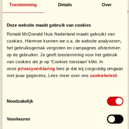
Toestemming
Details
Over
€2.250
/ €500
Deze website maakt gebruik van cookies
Ronald McDonald Huis Nederland maakt gebruikt van
cookies. Hiermee kunnen we o.a. de website analyseren,
Doneer
het gebruiksgemak vergroten en campagnes afstemmen
op de gebruiker. Je geeft toestemming voor het gebruik
Laatste donaties
van cookies als je op ‘Cookies toestaan’ klikt. In
onze
privacyverklaring
lees je dat wij zorgvuldig omgaan
€750,00
door deel
met jouw gegevens. Lees meer over ons
cookiebeleid
.
€1.500,00
door Eerste deel
Toestemmingsselectie
Wij zijn het goede doel tijdens een Voetbaltoernooi op 6
Noodzakelijk
Juni 2026! Hoe gaaf is dat!
Voorkeuren