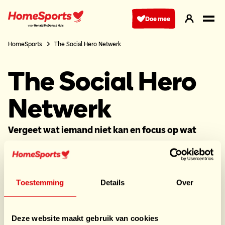
Ga
naar
Doe mee
hoofdnavigatie
HomeSports
The Social Hero Netwerk
The Social Hero
Netwerk
Vergeet wat iemand niet kan en focus op wat
iemand wel kan
Alle gerechten worden (voor)bereid door onze
Heroes. Dit zijn cliënten van verschillende
Toestemming
Details
Over
dagbestedingen die van koken houden. Wij
verzorgen als Social Hero Network alle overige
Deze website maakt gebruik van cookies