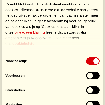
zaken zoals de organisatie, (menu)planning,
Ronald McDonald Huis Nederland maakt gebruikt van
transport naar locatie en uitgifte op locatie. Op
cookies. Hiermee kunnen we o.a. de website analyseren,
deze manier kunnen mensen met een afstand tot
het gebruiksgemak vergroten en campagnes afstemmen
op de gebruiker. Je geeft toestemming voor het gebruik
de arbeidsmarkt toch een waardevolle bijdrage
van cookies als je op ‘Cookies toestaan’ klikt. In
leveren aan een echte catering klus. Dat is werk
onze
privacyverklaring
lees je dat wij zorgvuldig
waar iedereen trots op is.
omgaan met jouw gegevens. Lees meer over
ons
cookiebeleid
.
Wat doen zij voor HomeSport
Events?
Toestemmingsselectie
Noodzakelijk
Social Hero Network verzorgt op checkpoint 2 en 3 de
warme maaltijden voor de sporters. Dit doen zij tegen
Voorkeuren
een heel mooi gereduceerd tarief waardoor wij
ontzettend veel kosten besparen! De inzet van de koks
is gesponsord en zij nemen ook disposables mee.
Statistieken
Sponsors HomeSports
Marketing