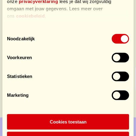
onze
privacyverklaring
lees je dat wij zorgvuldig
omgaan met jouw gegevens. Lees meer over
ons
cookiebeleid
.
Toestemmingsselectie
Noodzakelijk
Sponsors HomeSports
Voorkeuren
Statistieken
Marketing
Cookies toestaan
Doe mee