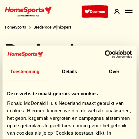
Ga
naar
Doe mee
hoofdnavigatie
HomeSports
Brederode Wijnkopers
Brederode
Wijnkopers
Toestemming
Details
Over
Mede dankzij al onze partners en leveranciers
maken wij HomeSport Events mogelijk.
Deze website maakt gebruik van cookies
Deel deze sponsor
Ronald McDonald Huis Nederland maakt gebruikt van
cookies. Hiermee kunnen we o.a. de website analyseren,
het gebruiksgemak vergroten en campagnes afstemmen
op de gebruiker. Je geeft toestemming voor het gebruik
van cookies als je op ‘Cookies toestaan’ klikt. In