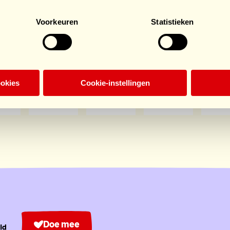
Voorkeuren
Statistieken
onsors HomeSpo
ookies
Cookie-instellingen
Doe mee