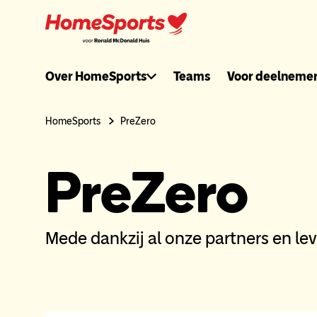
Ga
naar
hoofdnavigatie
Ronaldmcdonal
Over HomeSports
Teams
Voor deelneme
header
HomeSports
PreZero
menu
PreZero
Mede dankzij al onze partners en l