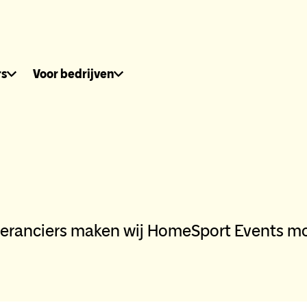
dhuis.nl
rs
Voor bedrijven
everanciers maken wij HomeSport Events mo