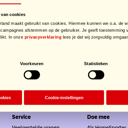
 van cookies
and maakt gebruikt van cookies. Hiermee kunnen we o.a. de we
campagnes afstemmen op de gebruiker. Je geeft toestemming v
likt. In onze
privacyverklaring
lees je dat wij zorgvuldig omga
.
Voorkeuren
Statistieken
ookies
Cookie-instellingen
Doe mee
Service
Doe mee
Veelgestelde vragen
Als HomeSporter