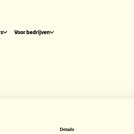
dhuis.nl
rs
Voor bedrijven
onsors HomeSpo
Details