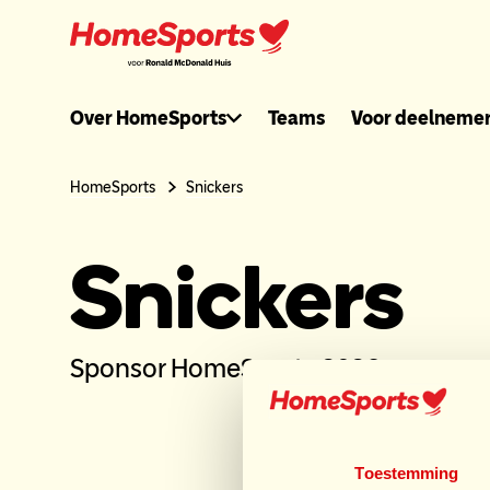
Ga
naar
hoofdnavigatie
Ronaldmcdonal
Over HomeSports
Teams
Voor deelneme
header
HomeSports
Snickers
menu
Snickers
Sponsor HomeSports 2026
Sp
Toestemming