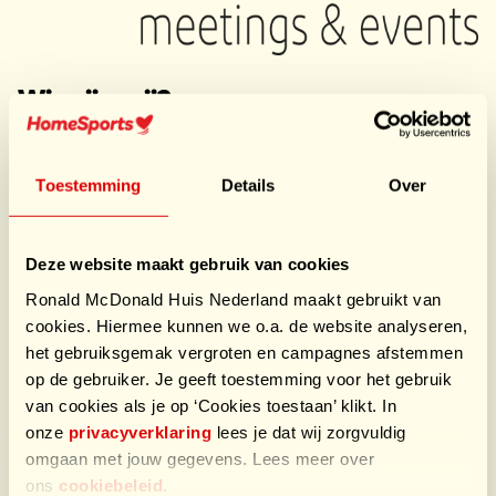
Wie zijn wij?
"Expo Houten is dé vergader- en congreslocatie in
Midden-Nederland met tien moderne ruimtes voor
Toestemming
Details
Over
kleine teams tot bijeenkomsten van 350 personen.
Afgelopen zomer zijn alle zalen volledig vernieuwd en
gerestyled, waardoor je vergadert in een frisse en
Deze website maakt gebruik van cookies
eigentijdse omgeving. Daarnaast beschikken we over 4
Ronald McDonald Huis Nederland maakt gebruikt van
beurshallen met een totale oppervlakte van 10.000m2.
cookies. Hiermee kunnen we o.a. de website analyseren,
Dankzij de centrale ligging, ruime parkeergelegenheid
het gebruiksgemak vergroten en campagnes afstemmen
en goede bereikbaarheid met het openbaar vervoer is
op de gebruiker. Je geeft toestemming voor het gebruik
Expo Houten voor iedereen eenvoudig te bereiken. Ons
van cookies als je op ‘Cookies toestaan’ klikt. In
team staat klaar om je te ondersteunen met service en
onze
privacyverklaring
lees je dat wij zorgvuldig
horeca op maat. Of je nu vergadert met tien collega’s of
omgaan met jouw gegevens. Lees meer over
een zakelijk feest organiseert voor 2000 personen: bij
ons
cookiebeleid
.