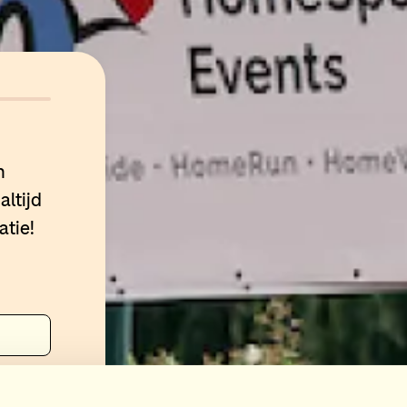
n
altijd
atie!