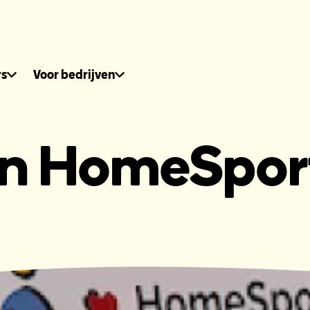
dhuis.nl
rs
Voor bedrijven
an HomeSpor