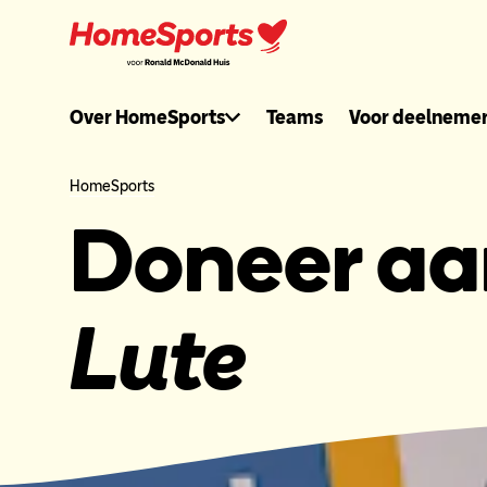
Ga
naar
hoofdnavigatie
Ronaldmcdonal
Over HomeSports
Teams
Voor deelneme
header
HomeSports
Doneer a
menu
Lute