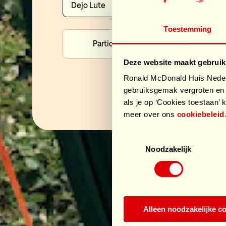
Dejo Lute
Toestemming
Ik
doneer
Particulier
Bedrijf
als
Deze website maakt gebruik
Ronald McDonald Huis Nederl
gebruiksgemak vergroten en 
als je op ‘Cookies toestaan’ k
meer over ons
cookiebeleid
Toestemmingsselectie
Noodzakelijk
Alleen noodzakelijke c