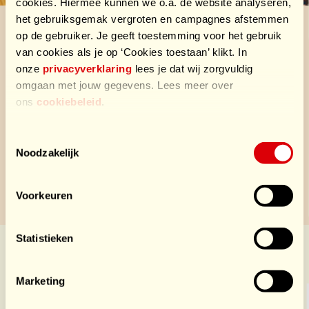
cookies. Hiermee kunnen we o.a. de website analyseren,
het gebruiksgemak vergroten en campagnes afstemmen
op de gebruiker. Je geeft toestemming voor het gebruik
Door een team(lid) of het peloton te sponsoren, zorg je
van cookies als je op ‘Cookies toestaan’ klikt. In
ervoor dat zieke en zorgintensieve kinderen hun
onze
privacyverklaring
lees je dat wij zorgvuldig
familie altijd dichtbij hebben. Dank voor jouw donatie!
omgaan met jouw gegevens. Lees meer over
ons
cookiebeleid
.
Velden met een * zijn verplicht.
Team
Toestemmingsselectie
Noodzakelijk
Voorkeuren
Statistieken
Sponsors HomeSports
Marketing