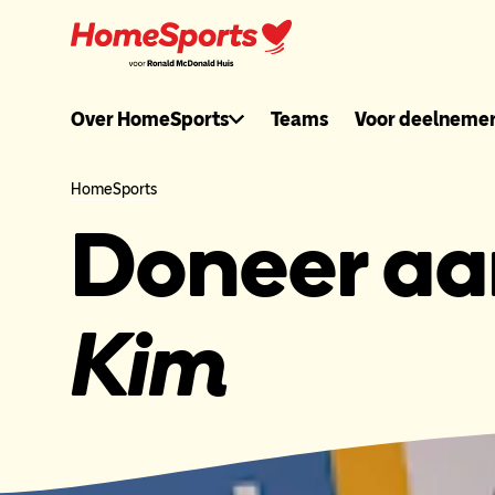
Ga
naar
hoofdnavigatie
Ronaldmcdonal
Over HomeSports
Teams
Voor deelneme
header
HomeSports
Doneer a
menu
Kim