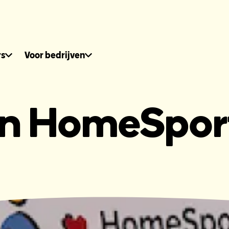
dhuis.nl
rs
Voor bedrijven
an HomeSpor