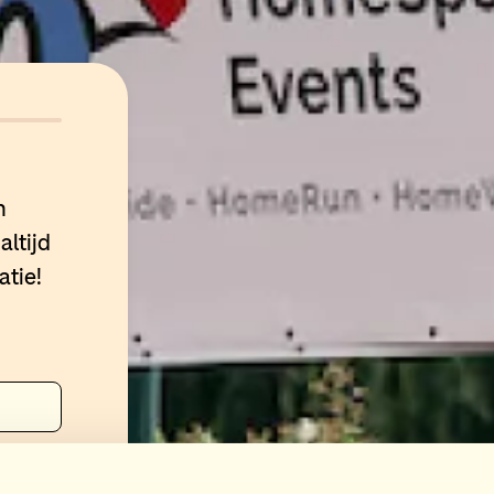
n
altijd
atie!