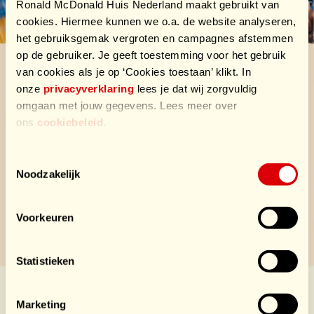
Ronald McDonald Huis Nederland maakt gebruikt van
cookies. Hiermee kunnen we o.a. de website analyseren,
het gebruiksgemak vergroten en campagnes afstemmen
op de gebruiker. Je geeft toestemming voor het gebruik
van cookies als je op ‘Cookies toestaan’ klikt. In
Door een team(lid) of het peloton te sponsoren, zorg je
onze
privacyverklaring
lees je dat wij zorgvuldig
omgaan met jouw gegevens. Lees meer over
ervoor dat zieke en zorgintensieve kinderen hun
ons
cookiebeleid
.
familie altijd dichtbij hebben. Dank voor jouw donatie!
Velden met een * zijn verplicht.
Toestemmingsselectie
Team
Noodzakelijk
Voorkeuren
Statistieken
Sponsors HomeSports
Marketing