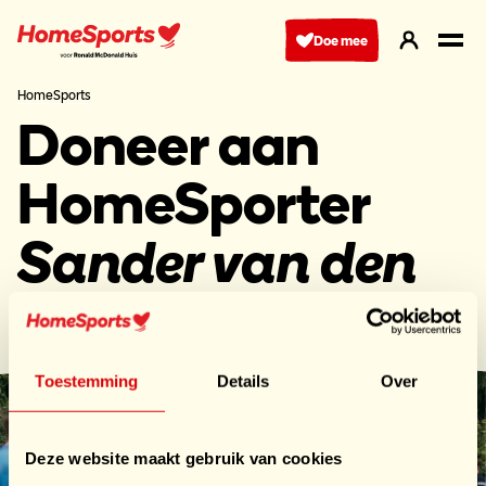
Ga
naar
Doe mee
hoofdnavigatie
HomeSports
Doneer aan
HomeSporter
Sander van den
Brandt
Toestemming
Details
Over
Deze website maakt gebruik van cookies