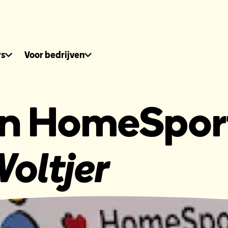
dhuis.nl
rs
Voor bedrijven
n HomeSpor
Woltjer