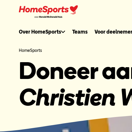
Ga
naar
hoofdnavigatie
Ronaldmcdonal
Over HomeSports
Teams
Voor deelneme
header
HomeSports
Doneer aa
menu
Christien 