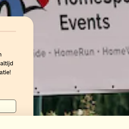
n
altijd
atie!