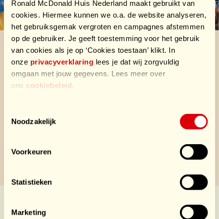
Ronald McDonald Huis Nederland maakt gebruikt van
cookies. Hiermee kunnen we o.a. de website analyseren,
het gebruiksgemak vergroten en campagnes afstemmen
op de gebruiker. Je geeft toestemming voor het gebruik
van cookies als je op ‘Cookies toestaan’ klikt. In
Door een team(lid) of het peloton te sponsoren, zorg je
onze
privacyverklaring
lees je dat wij zorgvuldig
omgaan met jouw gegevens. Lees meer over
ervoor dat zieke en zorgintensieve kinderen hun
ons
cookiebeleid
.
familie altijd dichtbij hebben. Dank voor jouw donatie!
Velden met een * zijn verplicht.
Toestemmingsselectie
Team
Noodzakelijk
Voorkeuren
Statistieken
Sponsors HomeSports
Marketing