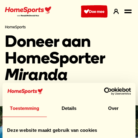
Ga
naar
Doe mee
hoofdnavigatie
HomeSports
Doneer aan
HomeSporter
Miranda
Rooiakkers
Toestemming
Details
Over
Deze website maakt gebruik van cookies