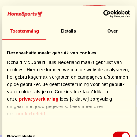
Ga
naar
Doe mee
hoofdnavigatie
HomeSports
Toestemming
Details
Over
Om iets moois terug te kunnen doen voor de goede
zorgen die het RMH heeft verleend aan Jeroen en
Yvonne. En natuurlijk voor NOX!!
Deze website maakt gebruik van cookies
Ronald McDonald Huis Nederland maakt gebruikt van
Sponsors HomeSports
cookies. Hiermee kunnen we o.a. de website analyseren,
het gebruiksgemak vergroten en campagnes afstemmen
op de gebruiker. Je geeft toestemming voor het gebruik
van cookies als je op ‘Cookies toestaan’ klikt. In
onze
privacyverklaring
lees je dat wij zorgvuldig
omgaan met jouw gegevens. Lees meer over
ons
cookiebeleid
.
Toestemmingsselectie
Noodzakelijk