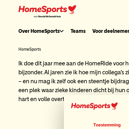
Ga
naar
hoofdnavigatie
Ronaldmcdonal
Over HomeSports
Teams
Voor deelneme
header
HomeSports
Ik doe dit jaar mee aan de HomeRide voor 
menu
bijzonder. Al jaren zie ik hoe mijn collega's 
– en nu mag ik zelf ook een steentje bijdra
een plek waar zieke kinderen dicht bij hun
hart en volle overtuiging!
Sp
Toestemming