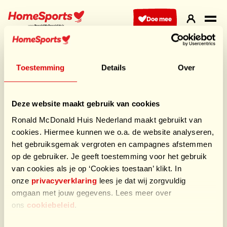
Ga
naar
Doe mee
hoofdnavigatie
HomeSports
Het is een mooie kans om iets te kunnen betekenen
Toestemming
Details
Over
voor kinderen en gezinnen die door moeilijke tijden
heen gaan. Het is een mooie kans om mijn sportieve
doelen te combineren met een goed doel. De prestatie
Deze website maakt gebruik van cookies
die ik behaal, draagt bij aan het creëren van een warme
Ronald McDonald Huis Nederland maakt gebruikt van
en veilige plek voor zieke kinderen en hun families.
cookies. Hiermee kunnen we o.a. de website analyseren,
Laten we samen zorgen voor een glimlach op het
het gebruiksgemak vergroten en campagnes afstemmen
gezicht van de kinderen en hun families. Juist zij
op de gebruiker. Je geeft toestemming voor het gebruik
verdienen het om in een omgeving van warmte en zorg
van cookies als je op ‘Cookies toestaan’ klikt. In
te kunnen groeien, ongeacht hun omstandigheden.
onze
privacyverklaring
lees je dat wij zorgvuldig
Let's go!
omgaan met jouw gegevens. Lees meer over
ons
cookiebeleid
.
Sponsors HomeSports