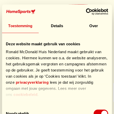
Ga
naar
Doe mee
hoofdnavigatie
HomeSports
Toestemming
Details
Over
Het biedt het me de kans om mijn eigen grenzen te
verleggen en tegelijkertijd bewustzijn te creëren voor
een zaak die me na aan het hart ligt. Door mijn
Deze website maakt gebruik van cookies
inspanningen hoop ik anderen te inspireren om ook bij
Ronald McDonald Huis Nederland maakt gebruikt van
te dragen aan een betere wereld.
cookies. Hiermee kunnen we o.a. de website analyseren,
het gebruiksgemak vergroten en campagnes afstemmen
Sponsors HomeSports
op de gebruiker. Je geeft toestemming voor het gebruik
van cookies als je op ‘Cookies toestaan’ klikt. In
onze
privacyverklaring
lees je dat wij zorgvuldig
omgaan met jouw gegevens. Lees meer over
ons
cookiebeleid
.
Toestemmingsselectie
Noodzakelijk