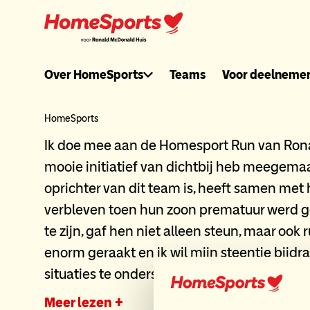
Ga
naar
hoofdnavigatie
Ronaldmcdonal
Over HomeSports
Teams
Voor deelneme
header
HomeSports
Ik doe mee aan de Homesport Run van Ron
menu
mooie initiatief van dichtbij heb meegemaa
oprichter van dit team is, heeft samen me
verbleven toen hun zoon prematuur werd g
te zijn, gaf hen niet alleen steun, maar ook 
enorm geraakt en ik wil mijn steentje bijd
situaties te ondersteunen. Door ...
Meer lezen +