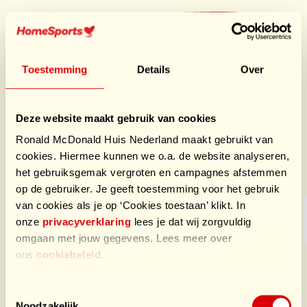
Ga
naar
Doe mee
hoofdnavigatie
HomeSports
Toestemming
Details
Over
Heb persoonlijk bij vrienden gezien hoe belangrijk het is
om nabij je kind in het ziekenhuis te kunnen verblijven
Deze website maakt gebruik van cookies
en hoe fantastisch de Ronald Mc. Donald huizen zijn.
Ronald McDonald Huis Nederland maakt gebruikt van
cookies. Hiermee kunnen we o.a. de website analyseren,
Sponsors HomeSports
het gebruiksgemak vergroten en campagnes afstemmen
op de gebruiker. Je geeft toestemming voor het gebruik
van cookies als je op ‘Cookies toestaan’ klikt. In
onze
privacyverklaring
lees je dat wij zorgvuldig
omgaan met jouw gegevens. Lees meer over
ons
cookiebeleid
.
Toestemmingsselectie
Noodzakelijk