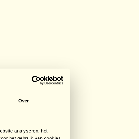
€2.673,67
/ €750
/ €750
Over
bsite analyseren, het
oor het gebruik van cookies