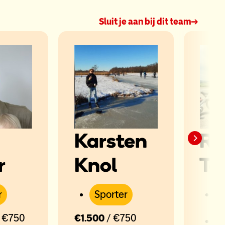
Sluit je aan bij dit team
Karsten
Ri
r
Knol
Ta
r
Sporter
 €750
€1.500
/ €750
S