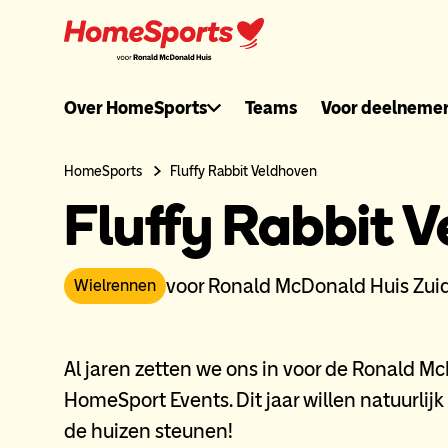
Ga
naar
hoofdnavigatie
Ronaldmcdonal
Over HomeSports
Teams
Voor deelneme
header
HomeSports
Fluffy Rabbit Veldhoven
Fluffy Rabbit 
menu
voor Ronald McDonald Huis Zui
Wielrennen
Al jaren zetten we ons in voor de Ronald 
HomeSport Events. Dit jaar willen natuurli
de huizen steunen!