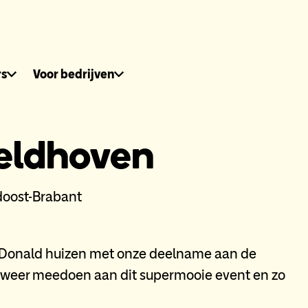
dhuis.nl
rs
Voor bedrijven
Veldhoven
doost-Brabant
McDonald huizen met onze deelname aan de
jk weer meedoen aan dit supermooie event en zo