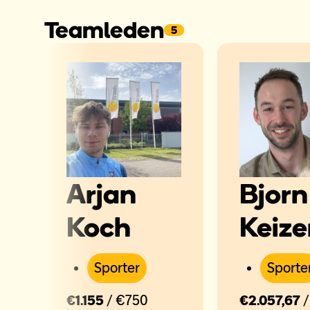
Teamleden
5
Arjan
Bjorn
Koch
Keize
Sporter
Sporte
€1.155
/ €750
€2.057,67
/