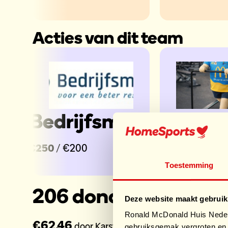
Acties van dit team
Bedrijfsmaat
Dreav
Loop
€250
/ €200
Actie
Toestemming
Maar
206 donaties
Deze website maakt gebruik
2026
Ronald McDonald Huis Nederl
€62,46
door Karsten
gebruiksgemak vergroten en 