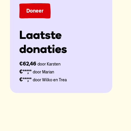
Doneer
Laatste
donaties
€62,46
door Karsten
€***,**
door Marian
chard
Ritger
€***,**
door Wilko en Trea
ppel
Van
Lenthe
Teamcaptain
Sporter
porter