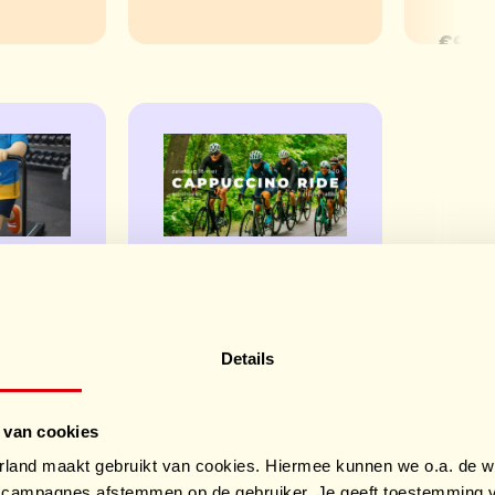
€920
er
John
band
Knoops
Cappuccino
Details
t
Ride x
 van cookies
Fluffy
and maakt gebruikt van cookies. Hiermee kunnen we o.a. de we
campagnes afstemmen op de gebruiker. Je geeft toestemming v