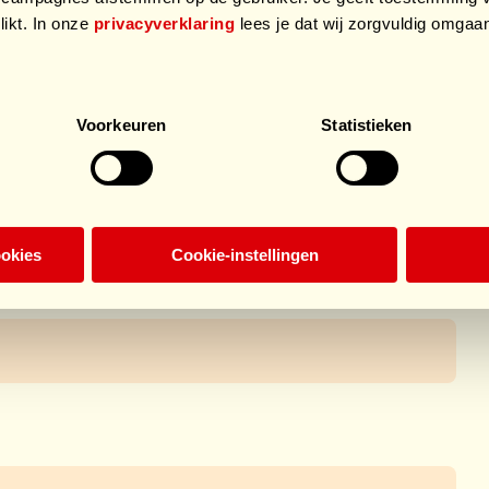
Rabbit
likt. In onze
privacyverklaring
lees je dat wij zorgvuldig omga
0
.
€454
/ €500
Voorkeuren
Statistieken
ookies
Cookie-instellingen