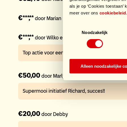
als je op ‘Cookies toestaan’ k
€175
/ €1.50
meer over ons
cookiebeleid
€***,**
door Marian
Toestemmingsselectie
Noodzakelijk
€***,**
door Wilko en Trea
Top actie voor een prachtig doel
Alleen noodzakelijke c
€50,00
door Marly
Supermooi initiatief Richard, succes!!
€20,00
door Debby