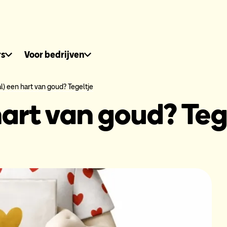
dhuis.nl
rs
Voor bedrijven
(al) een hart van goud? Tegeltje
 hart van goud? Teg