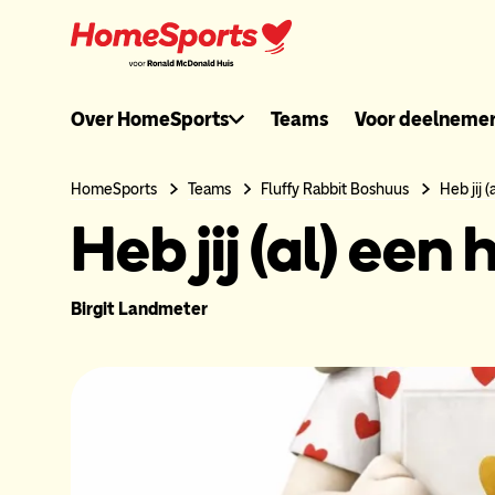
Ga
naar
hoofdnavigatie
Ronaldmcdonal
Over HomeSports
Teams
Voor deelneme
header
HomeSports
Teams
Fluffy Rabbit Boshuus
Heb jij 
Heb jij (al) een
menu
Birgit Landmeter