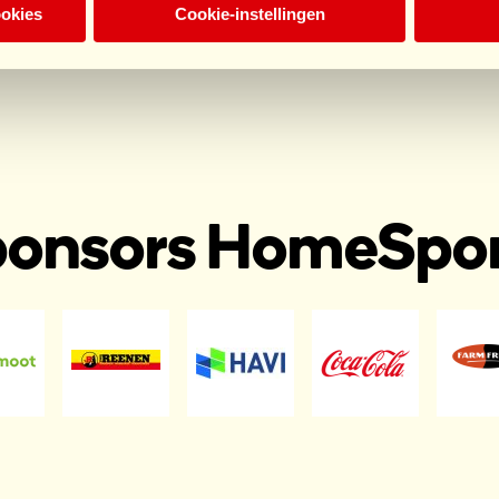
ookies
Cookie-instellingen
onsors HomeSpo