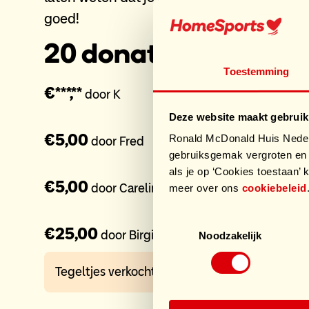
goed!
20 donaties
Toestemming
€***,**
door K
Deze website maakt gebruik
€5,00
Ronald McDonald Huis Nederl
door Fred
gebruiksgemak vergroten en 
als je op ‘Cookies toestaan’ k
€5,00
door Careline
meer over ons
cookiebeleid
Toestemmingsselectie
€25,00
door Birgit
Noodzakelijk
Tegeltjes verkocht bij Wentholt Zevenaar