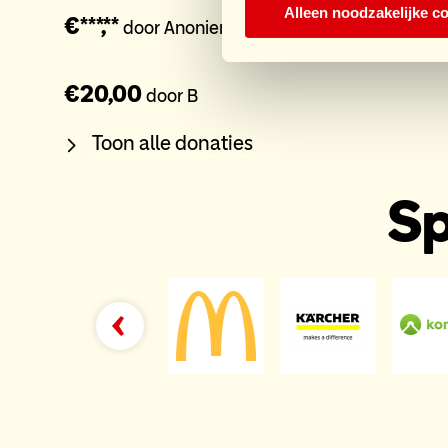
Alleen noodzakelijke c
€***,**
door Anoniem
€20,00
door B
Toon alle donaties
Sp