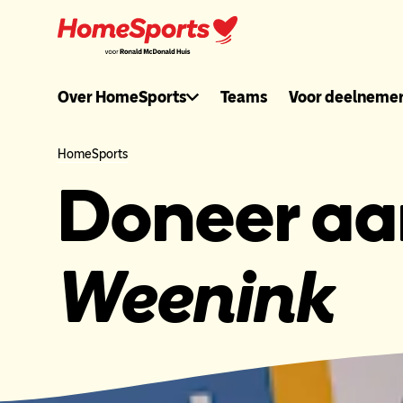
Ga
naar
hoofdnavigatie
Ronaldmcdonal
Over HomeSports
Teams
Voor deelneme
header
HomeSports
Doneer a
menu
Weenink