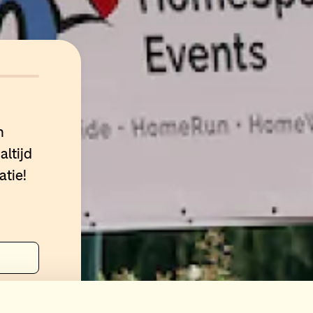
n
altijd
atie!