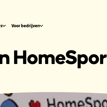
dhuis.nl
rs
Voor bedrijven
an HomeSpor