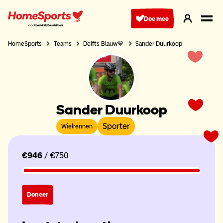
Ga
naar
Doe mee
hoofdnavigatie
HomeSports
Teams
Delfts Blauw💙
Sander Duurkoop
Sander Duurkoop
Sporter
Wielrennen
€946
/ €750
Doneer