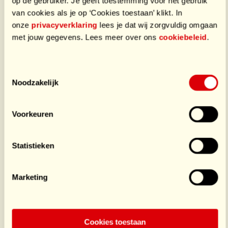
op de gebruiker. Je geeft toestemming voor het gebruik
Teamleden
13
van cookies als je op ‘Cookies toestaan’ klikt. In
onze
privacyverklaring
lees je dat wij zorgvuldig omgaan
met jouw gegevens. Lees meer over ons
cookiebeleid
.
Toestemmingsselectie
Noodzakelijk
Voorkeuren
François
Ger Kruiswij
Muilman
Statistieken
Begeleider
Sporter
€2.102
/ €1.500
€2.718,50
/ €750
Marketing
Sluit je aan bij dit team
19 donaties
Cookies toestaan