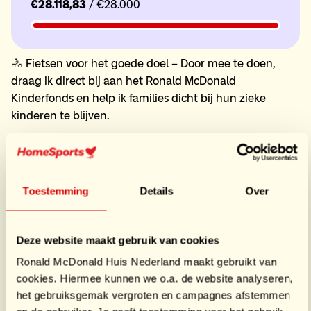
€28.118,83
/ €28.000
🚴 Fietsen voor het goede doel – Door mee te doen,
draag ik direct bij aan het Ronald McDonald
Kinderfonds en help ik families dicht bij hun zieke
kinderen te blijven.
💖 Een verschil maken – Elke euro die we ophalen zorgt
ervoor dat ouders en kinderen in moeilijke tijden dicht
bij elkaar kunnen zijn.
Toestemming
Details
Over
💪 Sportieve uitdaging – 500 kilometer in 24 uur is een
echte prestatie! Een mooie kans om mezelf fysiek en
mentaal uit te dagen.
Deze website maakt gebruik van cookies
🎉 Gezelligheid en teamspirit – Samen met ons team
Ronald McDonald Huis Nederland maakt gebruikt van
het evenement beleven, ...
cookies. Hiermee kunnen we o.a. de website analyseren,
Meer lezen +
het gebruiksgemak vergroten en campagnes afstemmen