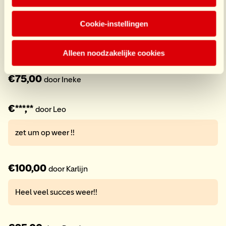
€25,00
door Michelle
Cookie-instellingen
Zet m op diehard!!!! Grt v ons
Alleen noodzakelijke cookies
€75,00
door Ineke
€***,**
door Leo
zet um op weer !!
€100,00
door Karlijn
Heel veel succes weer!!