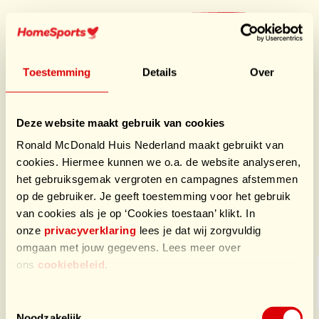
Ga
naar
Doe mee
hoofdnavigatie
HomeSports
Toestemming
Details
Over
Ik doe mee aan de hardloopactie, omdat ik geloof dat ik
met mijn deelname iets kan bijdragen aan een groter
Deze website maakt gebruik van cookies
doel. Hardlopen is voor mij niet alleen een uitdaging,
maar ook een kans om mijn energie in te zetten voor
Ronald McDonald Huis Nederland maakt gebruikt van
iets betekenisvols. Het motiveert mij om mijn grenzen
cookies. Hiermee kunnen we o.a. de website analyseren,
te verleggen en tegelijkertijd anderen te helpen
het gebruiksgemak vergroten en campagnes afstemmen
op de gebruiker. Je geeft toestemming voor het gebruik
van cookies als je op ‘Cookies toestaan’ klikt. In
Sponsors HomeSports
onze
privacyverklaring
lees je dat wij zorgvuldig
omgaan met jouw gegevens. Lees meer over
ons
cookiebeleid
.
Toestemmingsselectie
Noodzakelijk