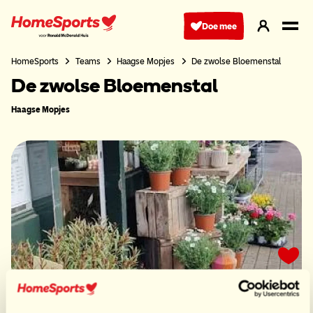
Ga
naar
Doe mee
hoofdnavigatie
HomeSports
Teams
Haagse Mopjes
De zwolse Bloemenstal
De zwolse Bloemenstal
Haagse Mopjes