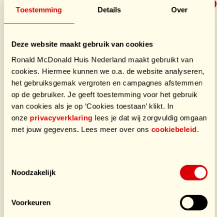
Toestemming
Details
Over
€50,70
/ €50
Deze website maakt gebruik van cookies
Ronald McDonald Huis Nederland maakt gebruikt van
Doneer
cookies. Hiermee kunnen we o.a. de website analyseren,
het gebruiksgemak vergroten en campagnes afstemmen
Laatste donaties
op de gebruiker. Je geeft toestemming voor het gebruik
van cookies als je op ‘Cookies toestaan’ klikt. In
€50,70
door Opbrengst
onze
privacyverklaring
lees je dat wij zorgvuldig omgaan
met jouw gegevens. Lees meer over ons
cookiebeleid
.
Onze Doneerbox mocht drie weken staan bij de Zwolse
bloemenstal!
Toestemmingsselectie
Noodzakelijk
Super lief!!!!
Voorkeuren
1 donatie