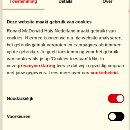
Toestemming
Details
Over
€63,25
/ €50
Deze website maakt gebruik van cookies
Ronald McDonald Huis Nederland maakt gebruikt van
cookies. Hiermee kunnen we o.a. de website analyseren,
Doneer
het gebruiksgemak vergroten en campagnes afstemmen
op de gebruiker. Je geeft toestemming voor het gebruik
van cookies als je op ‘Cookies toestaan’ klikt. In
Laatste donaties
onze
privacyverklaring
lees je dat wij zorgvuldig omgaan
€63,25
door Totaal
met jouw gegevens. Lees meer over ons
cookiebeleid
.
Toestemmingsselectie
Wij mogen bij Lovely Mail in wateringen een doneer
Noodzakelijk
doosje plaatsen. Super lief!
Voorkeuren
Bij ons shopt u de leukste modetrends die niet mogen
ontbreken in uw garderobe, tegen een betaalbare prijs.