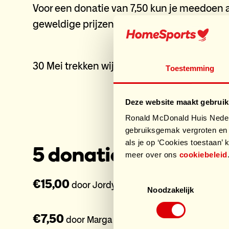
Voor een donatie van 7,50 kun je meedoen a
geweldige prijzen.
30 Mei trekken wij de lootjes online!
Toestemming
Deze website maakt gebruik
Ronald McDonald Huis Nederl
gebruiksgemak vergroten en 
als je op ‘Cookies toestaan’ k
5 donaties
meer over ons
cookiebeleid
Toestemmingsselectie
€15,00
door Jordy
Noodzakelijk
€7,50
door Marga