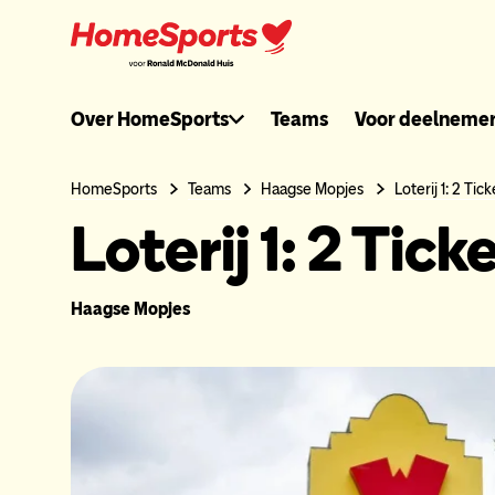
Ga
naar
hoofdnavigatie
Ronaldmcdonal
Over HomeSports
Teams
Voor deelneme
header
HomeSports
Teams
Haagse Mopjes
Loterij 1: 2 Ti
Loterij 1: 2 Tic
menu
Haagse Mopjes