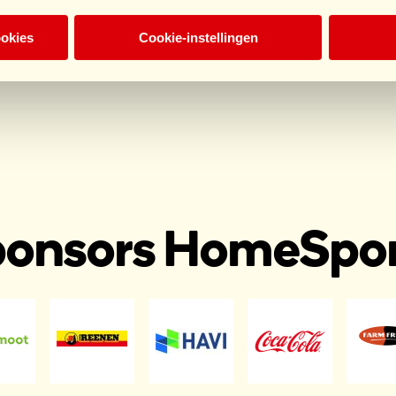
ookies
Cookie-instellingen
onsors HomeSpo