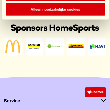
€7,50
Alleen noodzakelijke cookies
door Joke
Sponsors HomeSports
Doe mee
Service