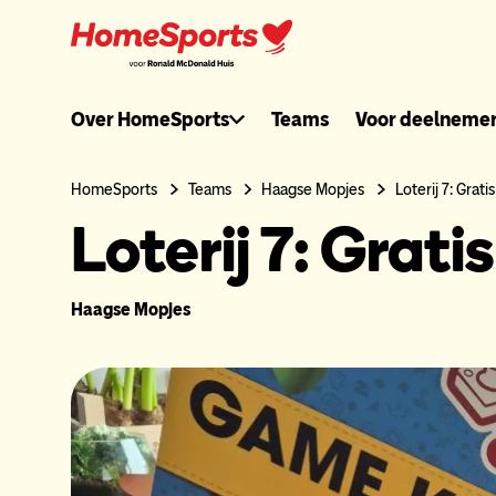
Ga
naar
hoofdnavigatie
Ronaldmcdonal
Over HomeSports
Teams
Voor deelneme
header
HomeSports
Teams
Haagse Mopjes
Loterij 7: Grat
Loterij 7: Grat
menu
Haagse Mopjes