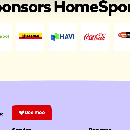
onsors HomeSpo
Doe mee
Service
Doe mee