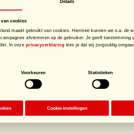
Details
an deze leuke loterij en maak je kans op deze
 van cookies
and maakt gebruikt van cookies. Hiermee kunnen we o.a. de we
campagnes afstemmen op de gebruiker. Je geeft toestemming v
likt. In onze
privacyverklaring
lees je dat wij zorgvuldig omga
.
Voorkeuren
Statistieken
ookies
Cookie-instellingen