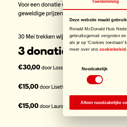
Toestemming
Voor een donatie van 7,50 kun je meedoen a
geweldige prijzen.
Deze website maakt gebruik
Ronald McDonald Huis Nederl
gebruiksgemak vergroten en 
30 Mei trekken wij de lootjes online!
als je op ‘Cookies toestaan’ k
3 donaties
meer over ons
cookiebeleid
Toestemmingsselectie
€30,00
door Losse loten
Noodzakelijk
€15,00
door Lisette
Alleen noodzakelijke c
€15,00
door Laura