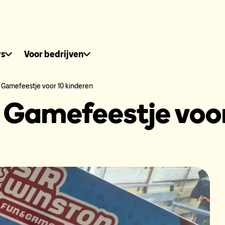
dhuis.nl
rs
Voor bedrijven
is Gamefeestje voor 10 kinderen
is Gamefeestje voo