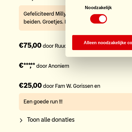
Toestemmingsselectie
Noodzakelijk
Gefeliciteerd Milly met deze mijlpaal. Fijne dag
beiden. Groetjes. Katlijn
Alleen noodzakelijke c
€75,00
door Ruud
€***,**
door Anoniem
€25,00
door Fam W. Gorissen en
Een goede run !!!
Toon alle donaties