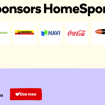
onsors HomeSpo
Doe mee