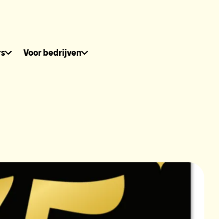
dhuis.nl
rs
Voor bedrijven