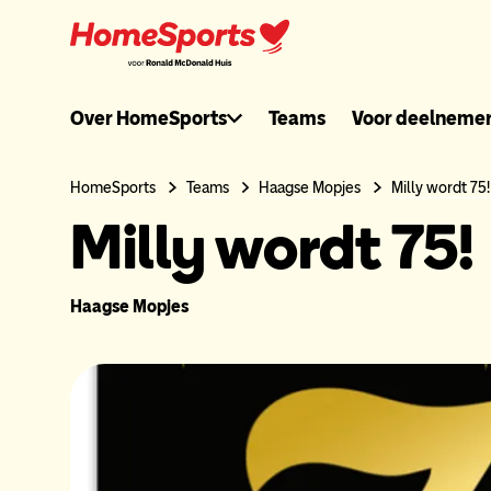
Ga
naar
hoofdnavigatie
Ronaldmcdonal
Over HomeSports
Teams
Voor deelneme
header
HomeSports
Teams
Haagse Mopjes
Milly wordt 75!
Milly wordt 75!
menu
Haagse Mopjes