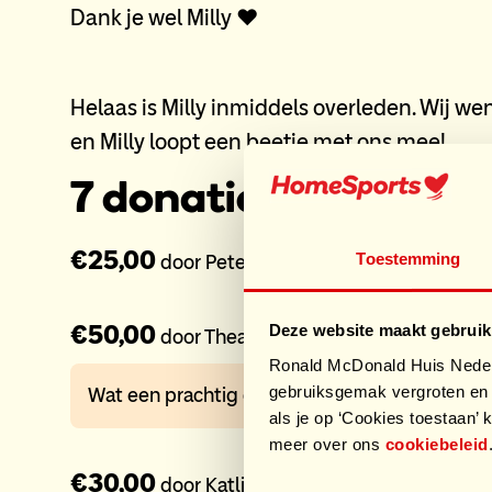
Dank je wel Milly ❤️
Helaas is Milly inmiddels overleden. Wij wen
en Milly loopt een beetje met ons mee!
7 donaties
€25,00
Toestemming
door PeterAddy
€50,00
Deze website maakt gebruik
door Thea
Ronald McDonald Huis Nederl
gebruiksgemak vergroten en 
Wat een prachtig doel!
als je op ‘Cookies toestaan’ k
meer over ons
cookiebeleid
€30,00
door Katlijn