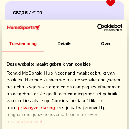
€87,26
/ €100
Doneer
Toestemming
Details
Over
Laatste donaties
€5,69
Deze website maakt gebruik van cookies
door Nog een
€15,00
door Bestelling
Ronald McDonald Huis Nederland maakt gebruikt van
€4,20
door Bestelling
cookies. Hiermee kunnen we o.a. de website analyseren,
het gebruiksgemak vergroten en campagnes afstemmen
op de gebruiker. Je geeft toestemming voor het gebruik
Onze paasactie!
van cookies als je op ‘Cookies toestaan’ klikt. In
onze
privacyverklaring
lees je dat wij zorgvuldig
Wij verkopen een heerlijke paasstol met spijs, chocolade
omgaan met jouw gegevens. Lees meer over
paaseitjes en een heerlijke chocolade paashaas!
ons
cookiebeleid
.
Een deel van de opbrengst gaat naar ons mooie doel!