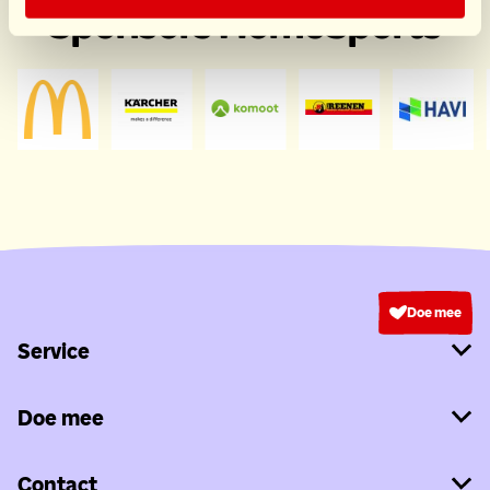
Sponsors HomeSports
Doe mee
Service
Doe mee
Contact