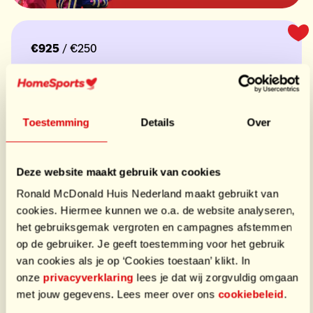
€925
/ €250
Doneer
Toestemming
Details
Over
Laatste donaties
€100,00
Deze website maakt gebruik van cookies
door Sint
€50,00
door Pieten
Ronald McDonald Huis Nederland maakt gebruikt van
€75,00
door Sint
cookies. Hiermee kunnen we o.a. de website analyseren,
het gebruiksgemak vergroten en campagnes afstemmen
op de gebruiker. Je geeft toestemming voor het gebruik
Een leuk bezoekje van Sinterklaas en zijn pieten?
van cookies als je op ‘Cookies toestaan’ klikt. In
onze
privacyverklaring
lees je dat wij zorgvuldig omgaan
met jouw gegevens. Lees meer over ons
cookiebeleid
.
Ook dit jaar zijn wij weer beschikbaar. Neem gerust