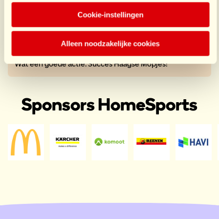
Cookie-instellingen
1 donatie
€125,65
door Jumbo
Alleen noodzakelijke cookies
Wat een goede actie. Succes Haagse Mopjes!
Sponsors HomeSports