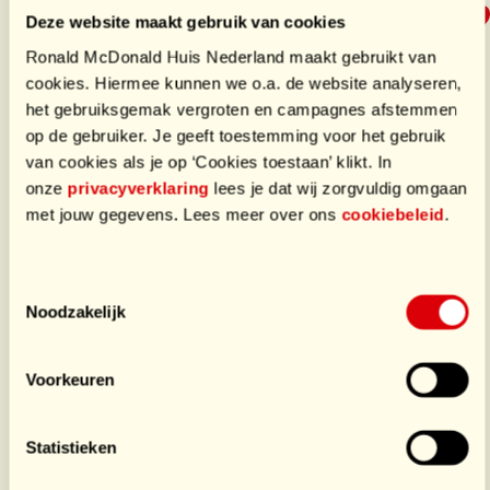
Deze website maakt gebruik van cookies
€98
/ €50
Ronald McDonald Huis Nederland maakt gebruikt van
cookies. Hiermee kunnen we o.a. de website analyseren,
het gebruiksgemak vergroten en campagnes afstemmen
op de gebruiker. Je geeft toestemming voor het gebruik
Doneer
van cookies als je op ‘Cookies toestaan’ klikt. In
onze
privacyverklaring
lees je dat wij zorgvuldig omgaan
Laatste donaties
met jouw gegevens. Lees meer over ons
cookiebeleid
.
€98,00
door 30 Vetplantjes
Toestemmingsselectie
Noodzakelijk
We hebben prachtige vetplantjes verkocht!
🥰
Voorkeuren
1 donatie
Statistieken
€98,00
door 30 Vetplantjes