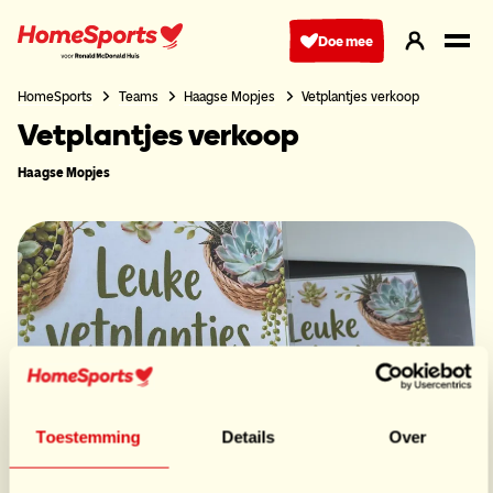
Ga
naar
Doe mee
hoofdnavigatie
HomeSports
Teams
Haagse Mopjes
Vetplantjes verkoop
Vetplantjes verkoop
Haagse Mopjes
Toestemming
Details
Over