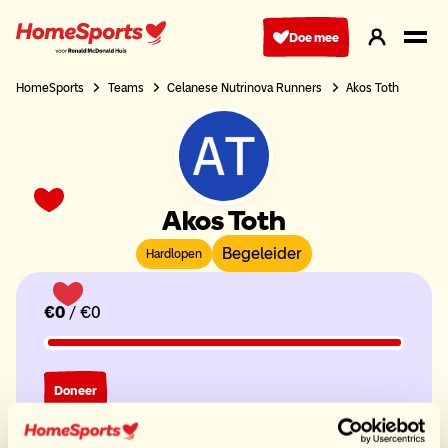
Ga
naar
Doe mee
hoofdnavigatie
HomeSports
Teams
Celanese Nutrinova Runners
Akos Toth
Akos Toth
Begeleider
Hardlopen
€0
/ €0
Doneer