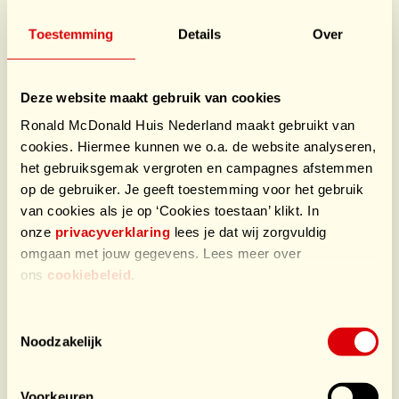
Toestemming
Details
Over
Celanese Nutrinova Runners
Voor Ronald McDonald Huis Emma Amsterdam
Deze website maakt gebruik van cookies
€13.867
/ €10.000
Ronald McDonald Huis Nederland maakt gebruikt van
cookies. Hiermee kunnen we o.a. de website analyseren,
het gebruiksgemak vergroten en campagnes afstemmen
support a good cause
op de gebruiker. Je geeft toestemming voor het gebruik
van cookies als je op ‘Cookies toestaan’ klikt. In
Teamleden
12
onze
privacyverklaring
lees je dat wij zorgvuldig
omgaan met jouw gegevens. Lees meer over
ons
cookiebeleid
.
Toestemmingsselectie
Noodzakelijk
Voorkeuren