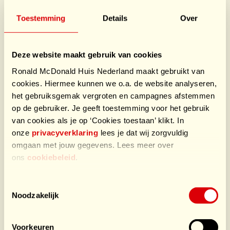
Toestemming
Details
Over
Celanese Nutrinova Runners
Voor Ronald McDonald Huis Emma Amsterdam
Deze website maakt gebruik van cookies
Ronald McDonald Huis Nederland maakt gebruikt van
€13.867
/ €10.000
cookies. Hiermee kunnen we o.a. de website analyseren,
het gebruiksgemak vergroten en campagnes afstemmen
op de gebruiker. Je geeft toestemming voor het gebruik
Contribute the team and this charities event
van cookies als je op ‘Cookies toestaan’ klikt. In
onze
privacyverklaring
lees je dat wij zorgvuldig
Teamleden
12
omgaan met jouw gegevens. Lees meer over
ons
cookiebeleid
.
Toestemmingsselectie
Noodzakelijk
Voorkeuren