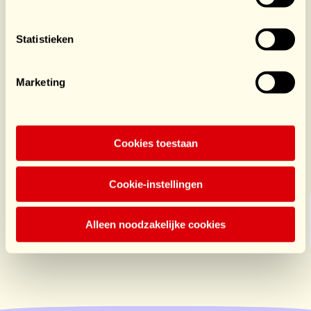
Akos Toth
Ashwan
Statistieken
Bissumbhar
Begeleider
Begeleider
Marketing
€0
/ €0
€0
/ €500
Sluit je aan bij dit team
Cookies toestaan
Sponsors HomeSports
Cookie-instellingen
Alleen noodzakelijke cookies