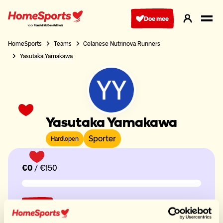
Ga
naar
Doe mee
hoofdnavigatie
HomeSports
Teams
Celanese Nutrinova Runners
Yasutaka Yamakawa
Yasutaka Yamakawa
Sporter
Hardlopen
€0
/ €150
Doneer