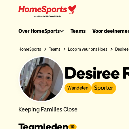
Ga
naar
hoofdnavigatie
Ronaldmcdonal
Over HomeSports
Teams
Voor deelneme
header
HomeSports
Teams
Loop'm veur ons Hoes
Desiree
menu
Desiree 
Sporter
Wandelen
Keeping Families Close
Teamleden
10