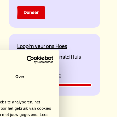
Doneer
Loop'm veur ons Hoes
Voor Ronald McDonald Huis
Johanna
Groningen
Snaphaan
ge
€8.623,46
/ €7.500
Over
- den
ekman
Breejen
bsite analyseren, het
porter
oor het gebruik van cookies
Begeleider
an met jouw gegevens. Lees