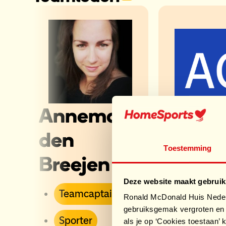
Annemarie
arnol
den
Toestemming
van
Breejen
Ginke
Deze website maakt gebruik
Teamcaptain
Ronald McDonald Huis Nederl
gebruiksgemak vergroten en 
Begele
Sporter
als je op ‘Cookies toestaan’ k