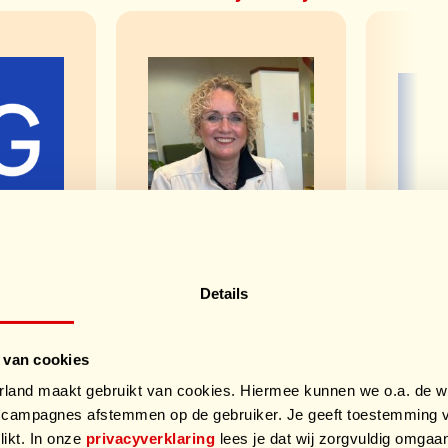
d
Geertrude
In
Details
van
H
l
Ginkel
 van cookies
and maakt gebruikt van cookies. Hiermee kunnen we o.a. de we
S
campagnes afstemmen op de gebruiker. Je geeft toestemming v
ider
Sporter
likt. In onze
privacyverklaring
lees je dat wij zorgvuldig omga