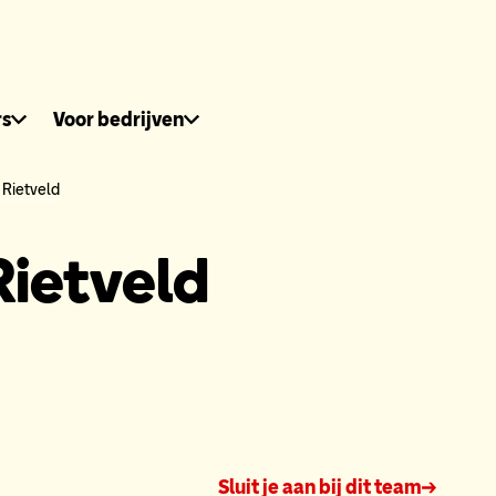
dhuis.nl
rs
Voor bedrijven
 Rietveld
Rietveld
Sluit je aan bij dit team