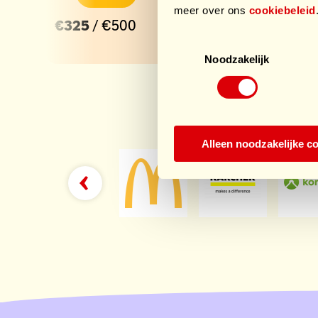
meer over ons
€0
cookiebeleid
/ €0
€325
/ €500
Toestemmingsselectie
Noodzakelijk
Sp
Alleen noodzakelijke c