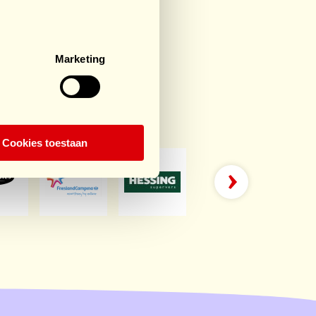
/ €750
€334
/ €250
Marketing
rts
Cookies toestaan