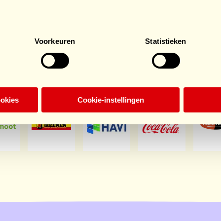
€178
.
€694,43
/ €500
Voorkeuren
Statistieken
onsors HomeSpo
ookies
Cookie-instellingen