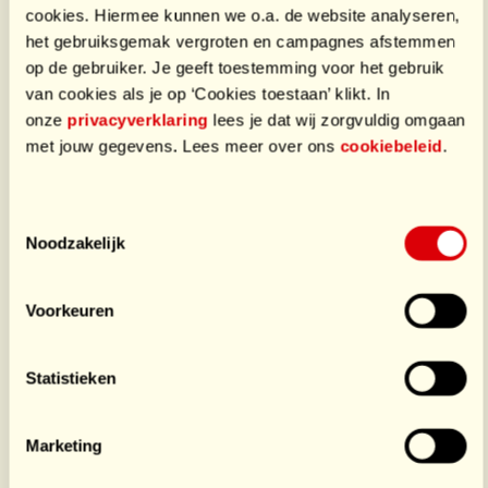
Bente
Van Pelt - Van
cookies. Hiermee kunnen we o.a. de website analyseren,
Tielkemeijer
het gebruiksgemak vergroten en campagnes afstemmen
Ruyven
op de gebruiker. Je geeft toestemming voor het gebruik
Sporter
van cookies als je op ‘Cookies toestaan’ klikt. In
Sporter
onze
privacyverklaring
lees je dat wij zorgvuldig omgaan
€641
/ €150
€195
/ €1.000
met jouw gegevens. Lees meer over ons
cookiebeleid
.
Sluit je aan bij dit team
Toestemmingsselectie
Acties van deze HomeSporter
Noodzakelijk
Voorkeuren
Statistieken
Bloemen
Boyd
Marketing
€50
/ €50