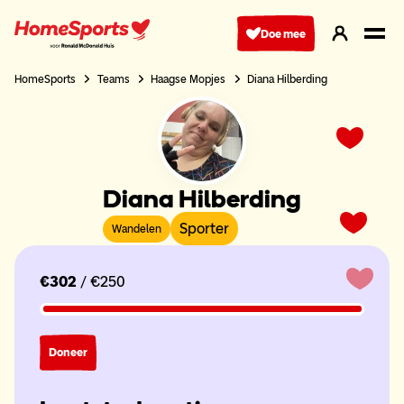
Ga
naar
Doe mee
hoofdnavigatie
HomeSports
Teams
Haagse Mopjes
Diana Hilberding
Diana Hilberding
Sporter
Wandelen
€302
/ €250
Doneer