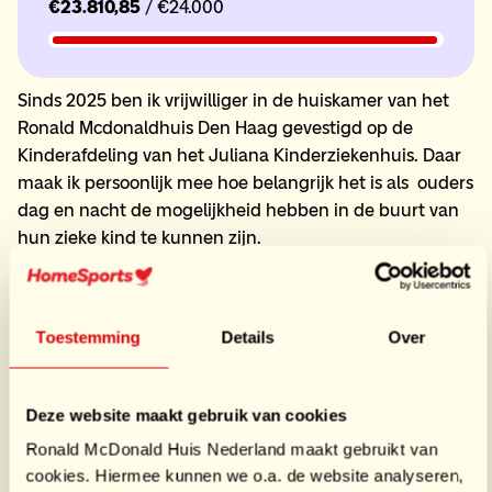
€23.810,85
/ €24.000
Sinds 2025 ben ik vrijwilliger in de huiskamer van het
Ronald Mcdonaldhuis Den Haag gevestigd op de
Kinderafdeling van het Juliana Kinderziekenhuis. Daar
maak ik persoonlijk mee hoe belangrijk het is als ouders
dag en nacht de mogelijkheid hebben in de buurt van
hun zieke kind te kunnen zijn.
In het Ronald Mcdonaldhuis is er gelegenheid voor
gezinnen om in een huiselijke sfeer te functioneren in
een voor hen vaak emotionele en spannende periode.
Toestemming
Details
Over
Iedere ouder wil toch het allerliefste ...
Meer lezen +
Deze website maakt gebruik van cookies
Teamleden
15
Ronald McDonald Huis Nederland maakt gebruikt van
cookies. Hiermee kunnen we o.a. de website analyseren,