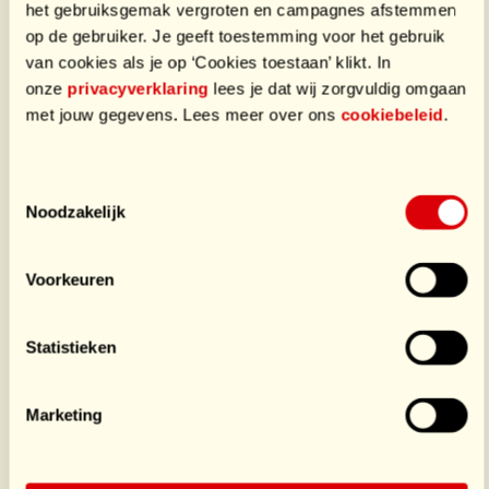
het gebruiksgemak vergroten en campagnes afstemmen
op de gebruiker. Je geeft toestemming voor het gebruik
van cookies als je op ‘Cookies toestaan’ klikt. In
onze
privacyverklaring
lees je dat wij zorgvuldig omgaan
met jouw gegevens. Lees meer over ons
cookiebeleid
.
Arwen Adinda
Bente
Toestemmingsselectie
Van Pelt - Van
Noodzakelijk
Tielkemeijer
Ruyven
Sporter
Voorkeuren
Sporter
€641
/ €150
€195
/ €1.000
Statistieken
Sluit je aan bij dit team
Marketing
38 donaties
€***,**
door Marian