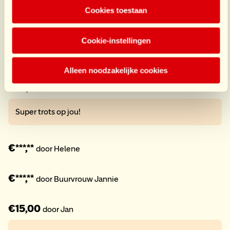
Cookies toestaan
Weer goed bezig!👍 Zet hem op Haagse mopjes 💪
Cookie-instellingen
€13,00
door Buren
Alleen noodzakelijke cookies
€37,00
door Demi
Super trots op jou!
€***,**
door Helene
€***,**
door Buurvrouw Jannie
€15,00
door Jan