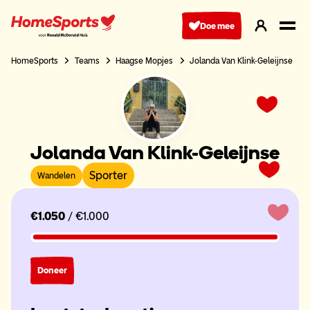
Ga
naar
Doe mee
hoofdnavigatie
HomeSports
Teams
Haagse Mopjes
Jolanda Van Klink-Geleijnse
Jolanda Van Klink-Geleijnse
Sporter
Wandelen
€1.050
/ €1.000
Doneer