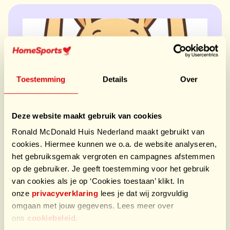
Toestemming
Details
Over
Deze website maakt gebruik van cookies
Haagse Mopjes
Ronald McDonald Huis Nederland maakt gebruikt van
cookies. Hiermee kunnen we o.a. de website analyseren,
Voor Ronald McDonald Huis Den Haag
het gebruiksgemak vergroten en campagnes afstemmen
€23.810,85
/ €24.000
op de gebruiker. Je geeft toestemming voor het gebruik
van cookies als je op ‘Cookies toestaan’ klikt. In
onze
privacyverklaring
lees je dat wij zorgvuldig
omgaan met jouw gegevens. Lees meer over
We gaan er weer tegen aan!
ons
cookiebeleid
.
Teamleden
15