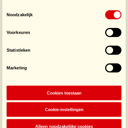
Toestemmingsselectie
Noodzakelijk
Voorkeuren
Statistieken
Arwen Adinda
Bente
Marketing
Van Pelt - Van
Tielkemeijer
Ruyven
Sporter
Sporter
Cookies toestaan
€641
/ €150
€195
/ €1.000
Cookie-instellingen
Sluit je aan bij dit team
Alleen noodzakelijke cookies