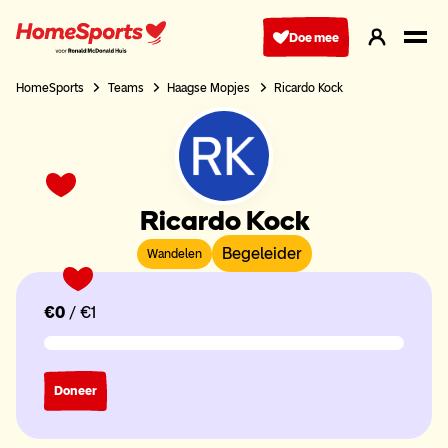
Ga
naar
Doe mee
hoofdnavigatie
HomeSports
Teams
Haagse Mopjes
Ricardo Kock
Ricardo Kock
Begeleider
Wandelen
€0
/ €1
Doneer